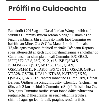
Próifíl na Cuideachta
Bunaíodh i 2015 ag an tUasal Jordan Wang a raibh taithí
saibhir i Cummins system.Jordan oibrigh i Cummins ar
feadh 8 mbliana, bhí a fhios go maith faoi Cummins go
háirithe an Mine, Ola & Gás, Mara, Iarnróid, Innealra
Tógála agus margadh feithiclí tráchtála.Déanann Raptors
speisialtóireacht ar gach cuid fíorshraitheanna a sholáthar do
Cummins, mar shampla inneall Cummins B/QSB3.3,
ISF/QSF2.8/3.8, ISG, X12, x15, ISB/QSB4.5,
ISB/QSB6.7, QSB7, 6BT/ 6CT/6L, QSL9,
QSM/ISM/M11, NTA855, ISX/QSX15, QSK19, QSK23,
VTA28, QST30, KTA19, KTA38, KAT50/QSK50,
QSK45, QSK60;Tá Raptors lonnaithe i Uimh. 789, Bóthar
Baiyun, Oirthear na Xindu Industry, Chengdu, Sichuan, an
tSín, ach 2 km ar shiúl ó Cummins (tSín) Infheistíochta Co,
Teo, agus Cummins iardheisceart ionad dáilte páirteanna
réigiúnacha.D'fhéadfaimis an seachadadh is tapúla a
chinntiú agus go leor fardail, praghas réasúnta freisin.