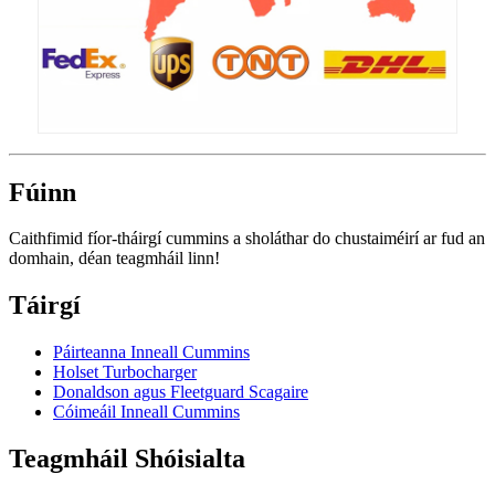
Fúinn
Caithfimid fíor-tháirgí cummins a sholáthar do chustaiméirí ar fud an
domhain, déan teagmháil linn!
Táirgí
Páirteanna Inneall Cummins
Holset Turbocharger
Donaldson agus Fleetguard Scagaire
Cóimeáil Inneall Cummins
Teagmháil Shóisialta