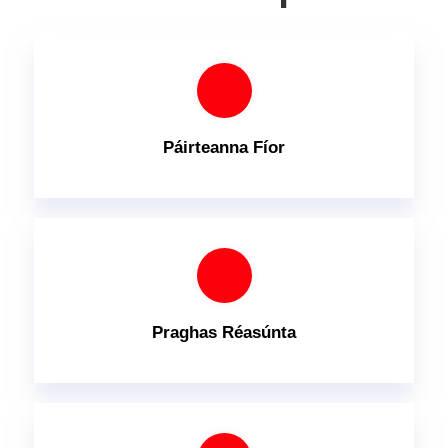
Páirteanna Fíor
Praghas Réasúnta