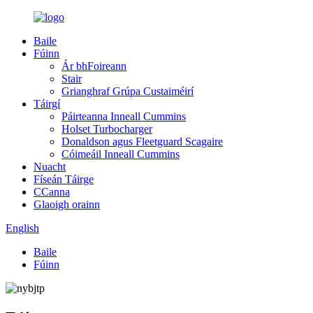
Baile
Fúinn
Ár bhFoireann
Stair
Grianghraf Grúpa Custaiméirí
Táirgí
Páirteanna Inneall Cummins
Holset Turbocharger
Donaldson agus Fleetguard Scagaire
Cóimeáil Inneall Cummins
Nuacht
Físeán Táirge
CCanna
Glaoigh orainn
English
Baile
Fúinn