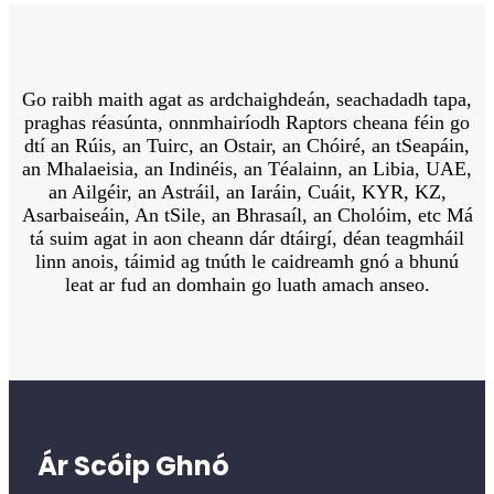
Go raibh maith agat as ardchaighdeán, seachadadh tapa,
praghas réasúnta, onnmhairíodh Raptors cheana féin go
dtí an Rúis, an Tuirc, an Ostair, an Chóiré, an tSeapáin,
an Mhalaeisia, an Indinéis, an Téalainn, an Libia, UAE,
an Ailgéir, an Astráil, an Iaráin, Cuáit, KYR, KZ,
Asarbaiseáin, An tSile, an Bhrasaíl, an Cholóim, etc Má
tá suim agat in aon cheann dár dtáirgí, déan teagmháil
linn anois, táimid ag tnúth le caidreamh gnó a bhunú
leat ar fud an domhain go luath amach anseo.
Ár Scóip Ghnó