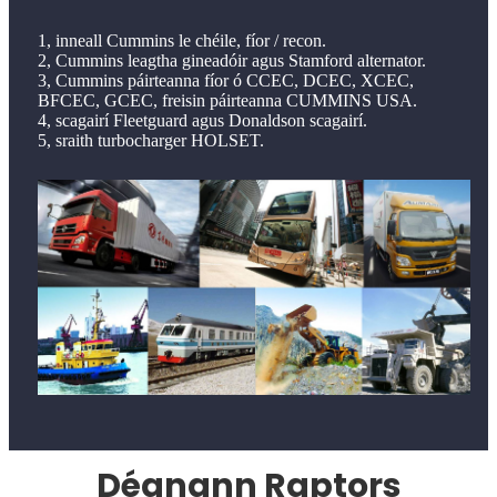
1, inneall Cummins le chéile, fíor / recon.
2, Cummins leagtha gineadóir agus Stamford alternator.
3, Cummins páirteanna fíor ó CCEC, DCEC, XCEC,
BFCEC, GCEC, freisin páirteanna CUMMINS USA.
4, scagairí Fleetguard agus Donaldson scagairí.
5, sraith turbocharger HOLSET.
Déanann Raptors