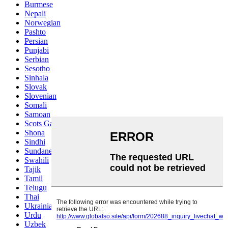
Burmese
Nepali
Norwegian
Pashto
Persian
Punjabi
Serbian
Sesotho
Sinhala
Slovak
Slovenian
Somali
Samoan
Scots Gaelic
Shona
Sindhi
Sundanese
Swahili
Tajik
Tamil
Telugu
Thai
Ukrainian
Urdu
Uzbek