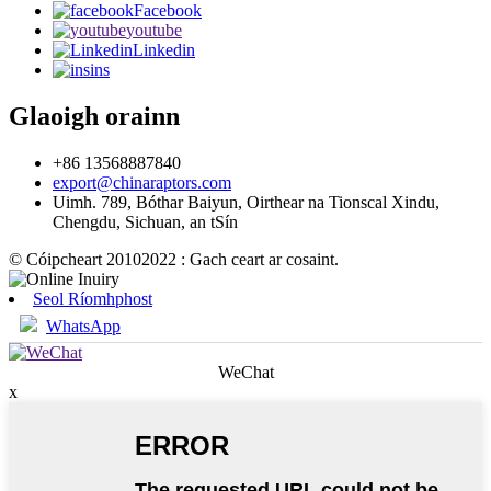
Facebook
youtube
Linkedin
ins
Glaoigh orainn
+86 13568887840
export@chinaraptors.com
Uimh. 789, Bóthar Baiyun, Oirthear na Tionscal Xindu,
Chengdu, Sichuan, an tSín
© Cóipcheart 20102022 : Gach ceart ar cosaint.
Seol Ríomhphost
WhatsApp
WeChat
x