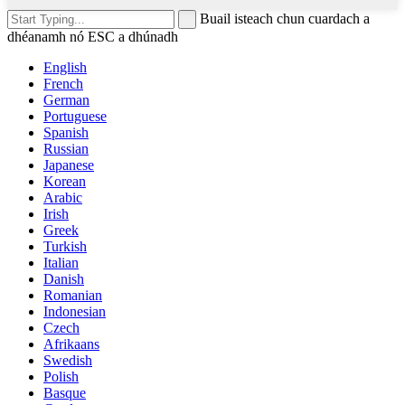
Buail isteach chun cuardach a
dhéanamh nó ESC a dhúnadh
English
French
German
Portuguese
Spanish
Russian
Japanese
Korean
Arabic
Irish
Greek
Turkish
Italian
Danish
Romanian
Indonesian
Czech
Afrikaans
Swedish
Polish
Basque