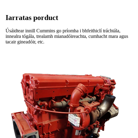
Iarratas porduct
Úsáidtear innill Cummins go príomha i bhfeithiclí tráchtála,
innealra tógála, trealamh mianadóireachta, cumhacht mara agus
tacair gineadóir, etc.