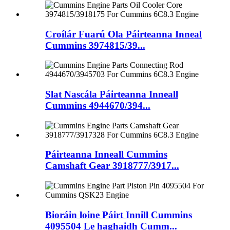
Croílár Fuarú Ola Páirteanna Inneal
Cummins 3974815/39...
Slat Nascála Páirteanna Inneall
Cummins 4944670/394...
Páirteanna Inneall Cummins
Camshaft Gear 3918777/3917...
Bioráin loine Páirt Innill Cummins
4095504 Le haghaidh Cumm...