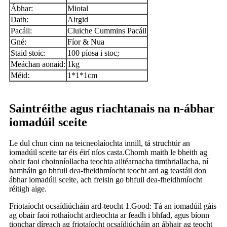
Ábhar:
Miotal
Dath:
Airgid
Pacáil:
Cluiche Cummins Pacáil
Gné:
Fíor & Nua
Staid stoic:
100 píosa i stoc;
Meáchan aonaid:
1kg
Méid:
1*1*1cm
Saintréithe agus riachtanais na n-ábhar
iomadúil sceite
Le dul chun cinn na teicneolaíochta innill, tá struchtúr an
iomadúil sceite tar éis éirí níos casta.Chomh maith le bheith ag
obair faoi choinníollacha teochta ailtéarnacha timthriallacha, ní
hamháin go bhfuil dea-fheidhmíocht teocht ard ag teastáil don
ábhar iomadúil sceite, ach freisin go bhfuil dea-fheidhmíocht
réitigh aige.
Friotaíocht ocsaídiúcháin ard-teocht 1.Good: Tá an iomadúil gáis
ag obair faoi rothaíocht ardteochta ar feadh i bhfad, agus bíonn
tionchar díreach ag friotaíocht ocsaídiúcháin an ábhair ag teocht