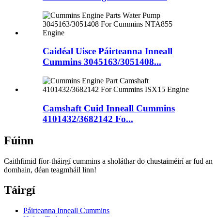
Caidéal Uisce Páirteanna Inneall
Cummins 3045163/3051408...
Camshaft Cuid Inneall Cummins
4101432/3682142 Fo...
Fúinn
Caithfimid fíor-tháirgí cummins a sholáthar do chustaiméirí ar fud an
domhain, déan teagmháil linn!
Táirgí
Páirteanna Inneall Cummins