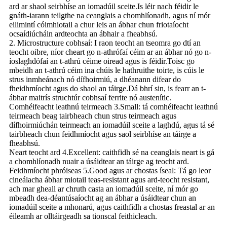
ard ar shaol seirbhíse an iomadúil sceite.Is léir nach féidir le
gnáth-iarann ​​teilgthe na ceanglais a chomhlíonadh, agus ní mór
eilimintí cóimhiotail a chur leis an ábhar chun friotaíocht
ocsaídiúcháin ardteochta an ábhair a fheabhsú.
2. Microstructure cobhsaí: I raon teocht an tseomra go dtí an
teocht oibre, níor cheart go n-athrófaí céim ar an ábhar nó go n-
íoslaghdófaí an t-athrú céime oiread agus is féidir.Toisc go
mbeidh an t-athrú céim ina chúis le hathruithe toirte, is cúis le
strus inmheánach nó dífhoirmiú, a dhéanann difear do
fheidhmíocht agus do shaol an táirge.Dá bhrí sin, is fearr an t-
ábhar maitrís struchtúr cobhsaí ferrite nó austenític.
Comhéifeacht leathnú teirmeach 3.Small: tá comhéifeacht leathnú
teirmeach beag tairbheach chun strus teirmeach agus
dífhoirmiúchán teirmeach an iomadúil sceite a laghdú, agus tá sé
tairbheach chun feidhmíocht agus saol seirbhíse an táirge a
fheabhsú.
Neart teocht ard 4.Excellent: caithfidh sé na ceanglais neart is gá
a chomhlíonadh nuair a úsáidtear an táirge ag teocht ard.
Feidhmíocht phróiseas 5.Good agus ar chostas íseal: Tá go leor
cineálacha ábhar miotail teas-resistant agus ard-teocht resistant,
ach mar gheall ar chruth casta an iomadúil sceite, ní mór go
mbeadh dea-déantúsaíocht ag an ábhar a úsáidtear chun an
iomadúil sceite a mhonarú, agus caithfidh a chostas freastal ar an
éileamh ar olltáirgeadh sa tionscal feithicleach.