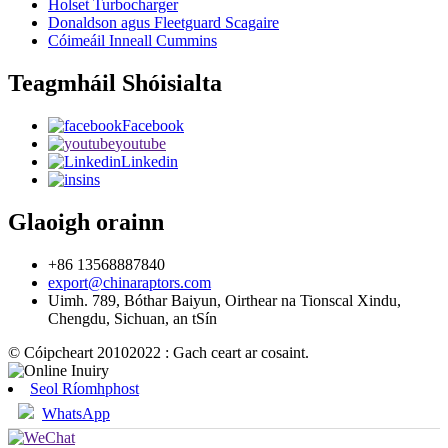
Holset Turbocharger
Donaldson agus Fleetguard Scagaire
Cóimeáil Inneall Cummins
Teagmháil Shóisialta
Facebook
youtube
Linkedin
ins
Glaoigh orainn
+86 13568887840
export@chinaraptors.com
Uimh. 789, Bóthar Baiyun, Oirthear na Tionscal Xindu,
Chengdu, Sichuan, an tSín
© Cóipcheart 20102022 : Gach ceart ar cosaint.
Seol Ríomhphost
WhatsApp