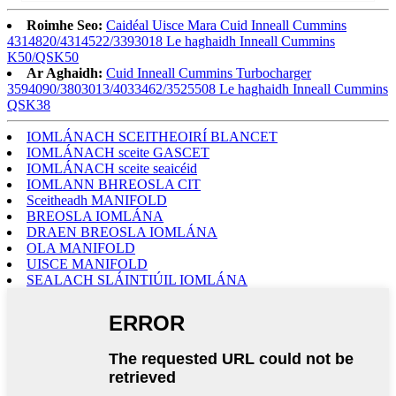
Roimhe Seo:
Caidéal Uisce Mara Cuid Inneall Cummins
4314820/4314522/3393018 Le haghaidh Inneall Cummins
K50/QSK50
Ar Aghaidh:
Cuid Inneall Cummins Turbocharger
3594090/3803013/4033462/3525508 Le haghaidh Inneall Cummins
QSK38
IOMLÁNACH SCEITHEOIRÍ BLANCET
IOMLÁNACH sceite GASCET
IOMLÁNACH sceite seaicéid
IOMLANN BHREOSLA CIT
Sceitheadh ​​​​MANIFOLD
BREOSLA IOMLÁNA
DRAEN BREOSLA IOMLÁNA
OLA MANIFOLD
UISCE MANIFOLD
SEALACH SLÁINTIÚIL IOMLÁNA