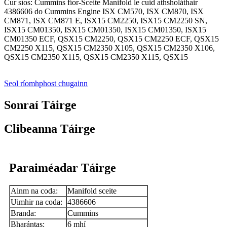
Cur síos: Cummins fíor-Sceite Manifold le cuid athsholáthair
4386606 do Cummins Engine ISX CM570, ISX CM870, ISX
CM871, ISX CM871 E, ISX15 CM2250, ISX15 CM2250 SN,
ISX15 CM01350, ISX15 CM01350, ISX15 CM01350, ISX15
CM01350 ECF, QSX15 CM2250, QSX15 CM2250 ECF, QSX15
CM2250 X115, QSX15 CM2350 X105, QSX15 CM2350 X106,
QSX15 CM2350 X115, QSX15 CM2350 X115, QSX15
Seol ríomhphost chugainn
Sonraí Táirge
Clibeanna Táirge
Paraiméadar Táirge
Ainm na coda:
Manifold sceite
Uimhir na coda:
4386606
Branda:
Cummins
Bharántas:
6 mhí