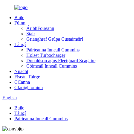
Baile
Fúinn
Ár bhFoireann
Stair
Grianghraf Grúpa Custaiméirí
Táirgí
Páirteanna Inneall Cummins
Holset Turbocharger
Donaldson agus Fleetguard Scagaire
Cóimeáil Inneall Cummins
Nuacht
Físeán Táirge
CCanna
Glaoigh orainn
English
Baile
Táirgí
Páirteanna Inneall Cummins