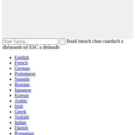
Buail isteach chun cuardach a
dhéanamh nó ESC a dhúnadh
English
French
German
Portuguese
Spanish
Russian
Japanese
Korean
Arabic
Irish
Greek
Turkish
Italian
Danish
Romanian