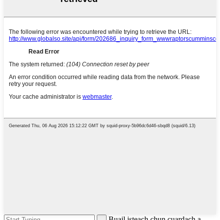
Buail isteach chun cuardach a