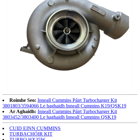
Roimhe Seo:
Inneall Cummins Páirt Turbocharger Kit
3801803/3594066 Le haghaidh Inneall Cummins K19/QSK19
Ar Aghaidh:
Inneall Cummins Páirt Turbocharger Kit
3803452/3803400 Le haghaidh Inneall Cummins QSK19
CUID EINN CUMMINS
TURBACHÓIR KIT
TURBO HX35W