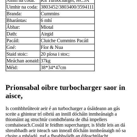
Ainm na coda:
Kit Turbocharger, HC5A
Uimhir na coda:
3803452/3803400/3594111
Branda:
Cummins
Bharántas:
6 mhí
Ábhar:
Miotal
Dath:
Airgid
Pacáil:
Cluiche Cummins Pacáil
Gné:
Fíor & Nua
Staid stoic:
20 píosa i stoc;
Meáchan aonaid:
37kg
Méid:
38*34*47cm
Prionsabal oibre turbocharger saor in
aisce,
Is comhbhrúiteoir aeir é an turbocharger a úsáideann an gás
sceite a ghintear trí oibriú an innill dócháin inmheánaigh a
thiomáint ag struchtúr comhdhéanta de dhá impellers
comhaiseach.Cosúil le feidhm supercharger, is féidir leis an dá
shreabhadh aeir isteach san inneall dócháin inmheánaigh nó sa
choire a mhéadú, rud a fheabhsóidh an éifeachtúlacht