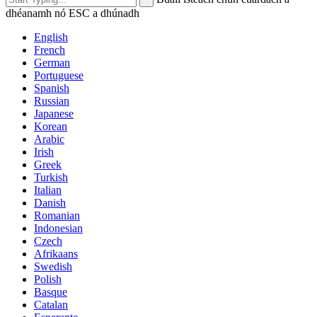
dhéanamh nó ESC a dhúnadh
English
French
German
Portuguese
Spanish
Russian
Japanese
Korean
Arabic
Irish
Greek
Turkish
Italian
Danish
Romanian
Indonesian
Czech
Afrikaans
Swedish
Polish
Basque
Catalan