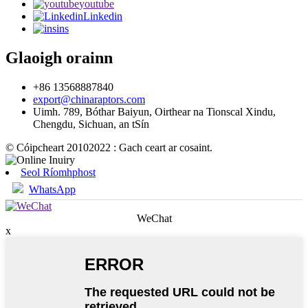
youtube
Linkedin
ins
Glaoigh orainn
+86 13568887840
export@chinaraptors.com
Uimh. 789, Bóthar Baiyun, Oirthear na Tionscal Xindu,
Chengdu, Sichuan, an tSín
© Cóipcheart 20102022 : Gach ceart ar cosaint.
Seol Ríomhphost
WhatsApp
WeChat
x