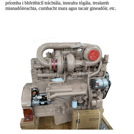
príomha i bhfeithiclí tráchtála, innealra tógála, trealamh
mianadóireachta, cumhacht mara agus tacair gineadóir, etc.