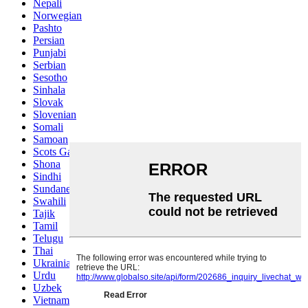
Nepali
Norwegian
Pashto
Persian
Punjabi
Serbian
Sesotho
Sinhala
Slovak
Slovenian
Somali
Samoan
Scots Gaelic
Shona
Sindhi
Sundanese
Swahili
Tajik
Tamil
Telugu
Thai
Ukrainian
Urdu
Uzbek
Vietnamese