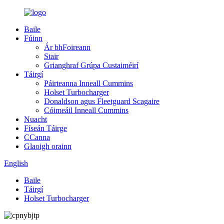
Baile
Fúinn
Ár bhFoireann
Stair
Grianghraf Grúpa Custaiméirí
Táirgí
Páirteanna Inneall Cummins
Holset Turbocharger
Donaldson agus Fleetguard Scagaire
Cóimeáil Inneall Cummins
Nuacht
Físeán Táirge
CCanna
Glaoigh orainn
English
Baile
Táirgí
Holset Turbocharger