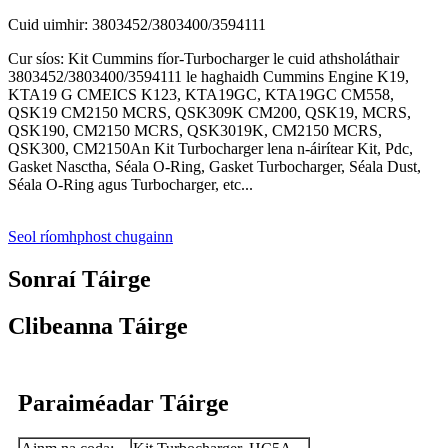
Cuid uimhir: 3803452/3803400/3594111
Cur síos: Kit Cummins fíor-Turbocharger le cuid athsholáthair
3803452/3803400/3594111 le haghaidh Cummins Engine K19,
KTA19 G CMEICS K123, KTA19GC, KTA19GC CM558,
QSK19 CM2150 MCRS, QSK309K CM200, QSK19, MCRS,
QSK190, CM2150 MCRS, QSK3019K, CM2150 MCRS,
QSK300, CM2150An Kit Turbocharger lena n-áirítear Kit, Pdc,
Gasket Nasctha, Séala O-Ring, Gasket Turbocharger, Séala Dust,
Séala O-Ring agus Turbocharger, etc...
Seol ríomhphost chugainn
Sonraí Táirge
Clibeanna Táirge
Paraiméadar Táirge