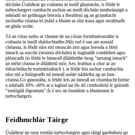
dócháin.Úsáidtear go coitianta in innill gluaisteán, is féidir le
turbochargers cumhacht aschuir an innill dócháin inmheánaigh a
mhéadú nó geilleagar breosla a fheabhsú ag an gcumhacht
aschurtha céanna trí úsáid a bhaint as ráta teasa agus sreabhadh
an gháis sceite.
Tá an córas turbo ar cheann de na córais formhuirearaithe is
coitianta in innill shárluchtaithe.Más rud é san am aonaid
chéanna, is féidir níos mó meascán aeir agus breosla a bhrú
isteach sa sorcóir (seomra dócháin) le haghaidh comhbhrú agus
pléascadh (is féidir le hinneall díláithrithe beag "tarraing isteach"
an méid céanna le díláithriú mór. Aer, feabhas a chur ar an
éifeachtúlacht toirtmhéadrach ), is féidir leis aschur cumhachta
níos mó a tháirgeadh ná inneall asúite nádúrtha ag an luas
céanna.Go ginearálta, is féidir leis an inneall an chumhacht breise
a mhéadú 30% -40% ar a laghad tar éis dó comhoibriú le gníomh
"iontógáil éigeantais".Is é seo an buntáiste a bhaineann le
turbochargers.
Feidhmchlár Táirge
Úsáidtear an raon iomlán turbochargers agus táirgí gaolmhara go