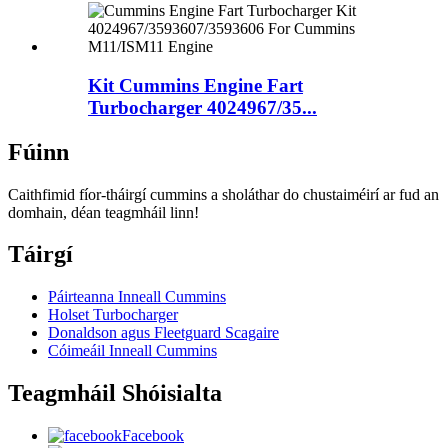
Kit Cummins Engine Fart
Turbocharger 4024967/35...
Fúinn
Caithfimid fíor-tháirgí cummins a sholáthar do chustaiméirí ar fud an
domhain, déan teagmháil linn!
Táirgí
Páirteanna Inneall Cummins
Holset Turbocharger
Donaldson agus Fleetguard Scagaire
Cóimeáil Inneall Cummins
Teagmháil Shóisialta
Facebook