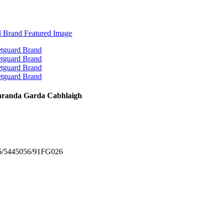
Bhranda Garda Cabhlaigh
866/5445056/91FG026