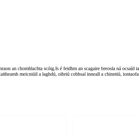
s ionraon an chomhlachta scóig.Is é feidhm an scagaire breosla ná ocsaíd 
aitheamh meicniúil a laghdú, oibriú cobhsaí inneall a chinntiú, iontaof