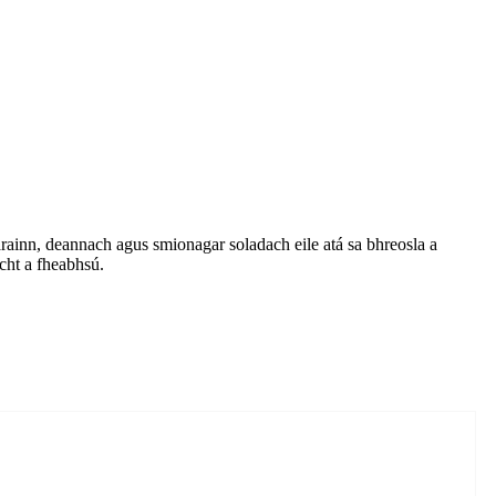
iarainn, deannach agus smionagar soladach eile atá sa bhreosla a
acht a fheabhsú.