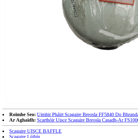
Roimhe Seo:
Uimhir Pháirt Scagaire Breosla FF5840 Do Bhrand
Ar Aghaidh:
Scarthóir Uisce Scagaire Breosla Casadh-Ar FS1
Scagaire UISCE BAFFLE
Scagaire Lúibín