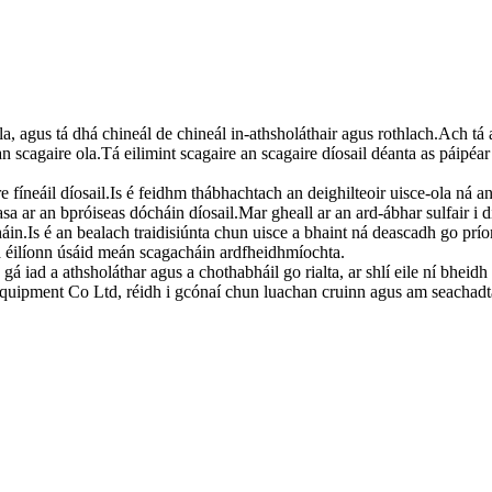
ola, agus tá dhá chineál de chineál in-athsholáthair agus rothlach.Ach tá 
an scagaire ola.Tá eilimint scagaire an scagaire díosail déanta as páipéa
gaire fíneáil díosail.Is é feidhm thábhachtach an deighilteoir uisce-ola ná
sa ar an bpróiseas dócháin díosail.Mar gheall ar an ard-ábhar sulfair i 
áin.Is é an bealach traidisiúnta chun uisce a bhaint ná deascadh go príom
d a éilíonn úsáid meán scagacháin ardfheidhmíochta.
s gá iad a athsholáthar agus a chothabháil go rialta, ar shlí eile ní bheidh
uipment Co Ltd, réidh i gcónaí chun luachan cruinn agus am seachadta 