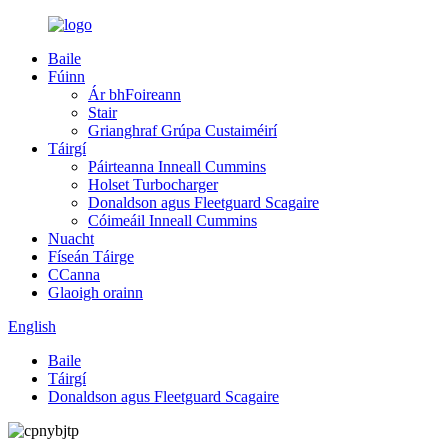
Baile
Fúinn
Ár bhFoireann
Stair
Grianghraf Grúpa Custaiméirí
Táirgí
Páirteanna Inneall Cummins
Holset Turbocharger
Donaldson agus Fleetguard Scagaire
Cóimeáil Inneall Cummins
Nuacht
Físeán Táirge
CCanna
Glaoigh orainn
English
Baile
Táirgí
Donaldson agus Fleetguard Scagaire