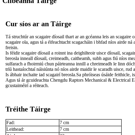
Clibeanna Táirge
Cur síos ar an Táirge
Tá struchtúr an scagaire díosail thart ar an gcéanna leis an scagaire 
scagaire ola, agus tá a éifeachtacht scagacháin i bhfad níos airde ná 
freisin.
Is féidir scagaire díosail a roinnt ina deighilteoir uisce díosail, sca
breosla inneall díosail, creimeadh, caitheamh, subh agus fiú níos mea
sulfarach a fhoirmiú chun páirteanna innill a chreimeadh le linn dóch
tríú hastaíochtaí náisiúnta nó níos airde maidir le scaradh uisce, ru
Is ábhair inchaite iad scagairí breosla.Sa phróiseas úsáide feithicle, i
Agus tá ár gcuideachta Chengdu Raptors Mechanical & Electrical Eq
gcustaiméirí a réiteach.
Tréithe Táirge
Fad:
7 cm
Leithead:
7 cm