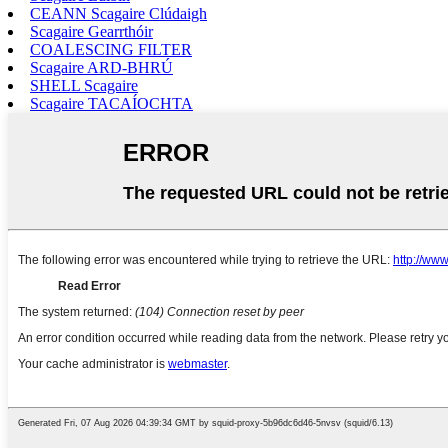
CEANN Scagaire Clúdaigh
Scagaire Gearrthóir
COALESCING FILTER
Scagaire ARD-BHRÚ
SHELL Scagaire
Scagaire TACAÍOCHTA