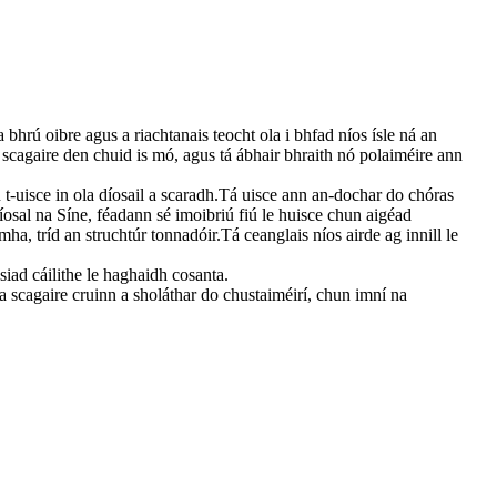
a bhrú oibre agus a riachtanais teocht ola i bhfad níos ísle ná an
r scagaire den chuid is mó, agus tá ábhair bhraith nó polaiméire ann
 an t-uisce in ola díosail a scaradh.Tá uisce ann an-dochar do chóras
díosal na Síne, féadann sé imoibriú fiú le huisce chun aigéad
ha, tríd an struchtúr tonnadóir.Tá ceanglais níos airde ag innill le
 siad cáilithe le haghaidh cosanta.
scagaire cruinn a sholáthar do chustaiméirí, chun imní na