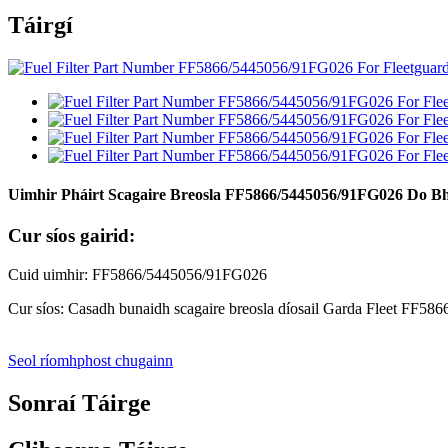
Táirgí
Uimhir Pháirt Scagaire Breosla FF5866/5445056/91FG026 Do 
Cur síos gairid:
Cuid uimhir: FF5866/5445056/91FG026
Cur síos: Casadh bunaidh scagaire breosla díosail Garda Fleet FF5
Seol ríomhphost chugainn
Sonraí Táirge