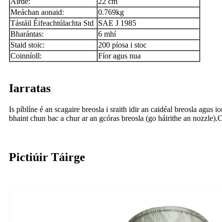
Airde:
22 cm
Meáchan aonaid:
0.769kg
Tástáil Éifeachtúlachta Std
SAE J 1985
Bharántas:
6 mhí
Staid stoic:
200 píosa i stoc
Coinníoll:
Fíor agus nua
Iarratas
Is píblíne é an scagaire breosla i sraith idir an caidéal breosla agu
bhaint chun bac a chur ar an gcóras breosla (go háirithe an nozzle).C
Pictiúir Táirge